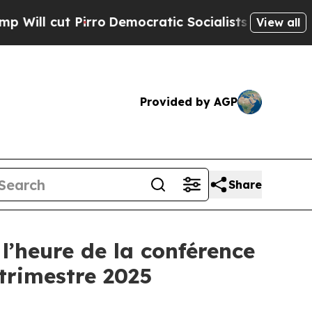
cut Pirro
Democratic Socialists of America Prop
View all
Provided by AGP
Share
l’heure de la conférence
 trimestre 2025