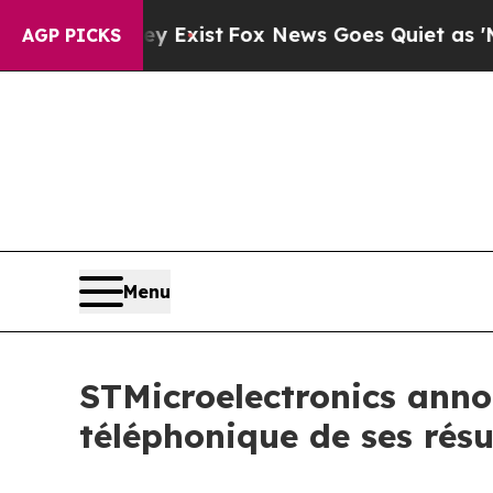
roof They Exist
Fox News Goes Quiet as 'Maga Med
AGP PICKS
Menu
STMicroelectronics annon
téléphonique de ses résu